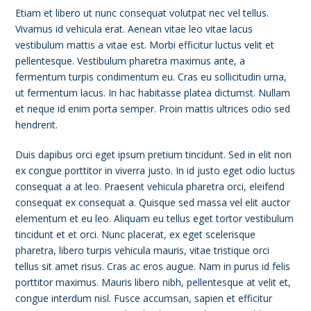
Etiam et libero ut nunc consequat volutpat nec vel tellus.
Vivamus id vehicula erat. Aenean vitae leo vitae lacus
vestibulum mattis a vitae est. Morbi efficitur luctus velit et
pellentesque. Vestibulum pharetra maximus ante, a
fermentum turpis condimentum eu. Cras eu sollicitudin urna,
ut fermentum lacus. In hac habitasse platea dictumst. Nullam
et neque id enim porta semper. Proin mattis ultrices odio sed
hendrerit.
Duis dapibus orci eget ipsum pretium tincidunt. Sed in elit non
ex congue porttitor in viverra justo. In id justo eget odio luctus
consequat a at leo. Praesent vehicula pharetra orci, eleifend
consequat ex consequat a. Quisque sed massa vel elit auctor
elementum et eu leo. Aliquam eu tellus eget tortor vestibulum
tincidunt et et orci. Nunc placerat, ex eget scelerisque
pharetra, libero turpis vehicula mauris, vitae tristique orci
tellus sit amet risus. Cras ac eros augue. Nam in purus id felis
porttitor maximus. Mauris libero nibh, pellentesque at velit et,
congue interdum nisl. Fusce accumsan, sapien et efficitur