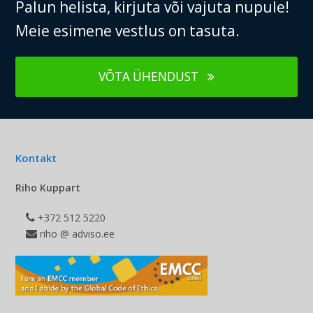
Palun helista, kirjuta või vajuta nupule!
Meie esimene vestlus on tasuta.
VÕTA ÜHENDUST
Kontakt
Riho Kuppart
+372 512 5220
riho @ adviso.ee