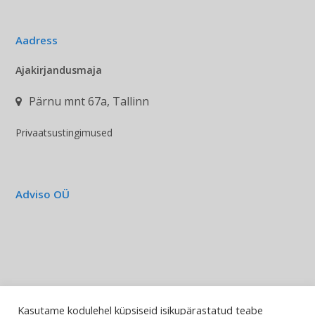
Aadress
Ajakirjandusmaja
Pärnu mnt 67a, Tallinn
Privaatsustingimused
Adviso OÜ
Kasutame kodulehel küpsiseid isikupärastatud teabe